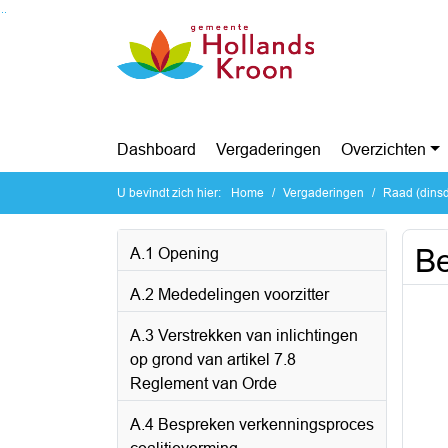
Ga naar de inhoud van deze pagina
Ga naar het zoeken
Ga naar het menu
Dashboard
Vergaderingen
Overzichten
U bevindt zich hier:
Home
Vergaderingen
Raad (dinsd
Be
A.1 Opening
A.2 Mededelingen voorzitter
A.3 Verstrekken van inlichtingen
op grond van artikel 7.8
Reglement van Orde
A.4 Bespreken verkenningsproces