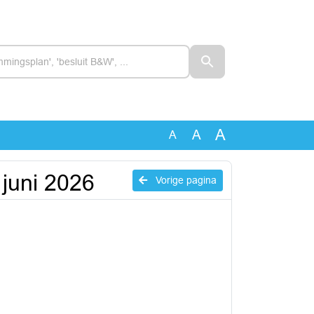
A
A
A
juni 2026
Vorige pagina