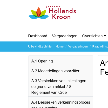
Ga naar de inhoud van deze pagina
Ga naar het zoeken
Ga naar het menu
Dashboard
Vergaderingen
Overzichten
U bevindt zich hier:
Home
Vergaderingen
Raad (dinsd
A
A.1 Opening
Fe
A.2 Mededelingen voorzitter
A.3 Verstrekken van inlichtingen
op grond van artikel 7.8
Reglement van Orde
A.4 Bespreken verkenningsproces