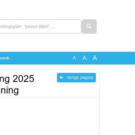
A
A
A
kening
ng 2025
Vorige pagina
ening