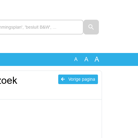
A
A
A
zoek
Vorige pagina