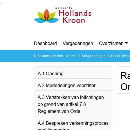
Ga naar de inhoud van deze pagina
Ga naar het zoeken
Ga naar het menu
Dashboard
Vergaderingen
Overzichten
U bevindt zich hier:
Home
Vergaderingen
Raad (dinsd
Ra
A.1 Opening
On
A.2 Mededelingen voorzitter
A.3 Verstrekken van inlichtingen
op grond van artikel 7.8
Reglement van Orde
A.4 Bespreken verkenningsproces