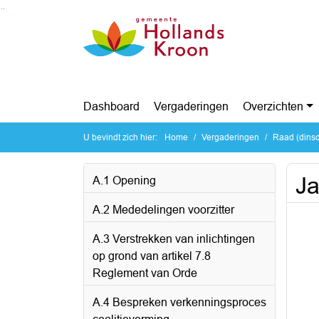
Ga naar de inhoud van deze pagina
Ga naar het zoeken
Ga naar het menu
Dashboard
Vergaderingen
Overzichten
U bevindt zich hier:
Home
Vergaderingen
Raad (dinsd
Ja
A.1 Opening
A.2 Mededelingen voorzitter
A.3 Verstrekken van inlichtingen
op grond van artikel 7.8
Reglement van Orde
A.4 Bespreken verkenningsproces