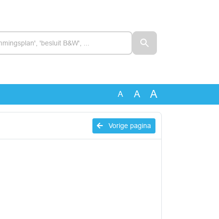
A
A
A
Vorige pagina