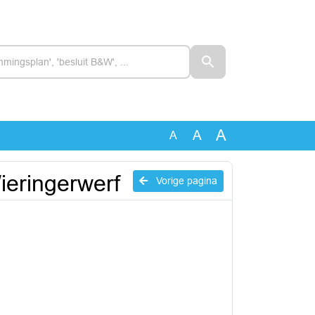
A
A
A
ieringerwerf
Vorige pagina