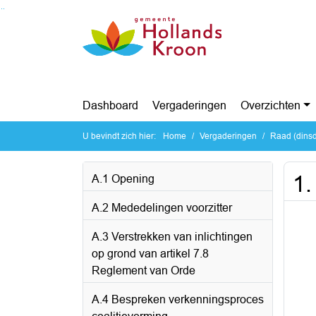
Ga naar de inhoud van deze pagina
Ga naar het zoeken
Ga naar het menu
Dashboard
Vergaderingen
Overzichten
U bevindt zich hier:
Home
Vergaderingen
Raad (dinsd
1.
A.1 Opening
A.2 Mededelingen voorzitter
A.3 Verstrekken van inlichtingen
op grond van artikel 7.8
Reglement van Orde
A.4 Bespreken verkenningsproces