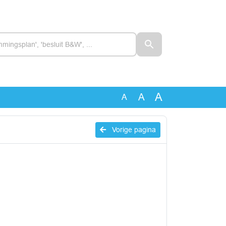
A
A
A
Vorige pagina