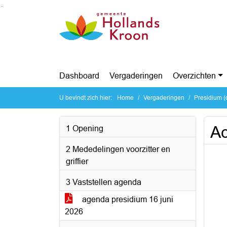
Ga naar de inhoud van deze pagina
Ga naar het zoeken
Ga naar het menu
Dashboard
Vergaderingen
Overzichten
U bevindt zich hier:
Home
Vergaderingen
Presidium (
Ac
1 Opening
2 Mededelingen voorzitter en
griffier
3 Vaststellen agenda
agenda presidium 16 juni
2026