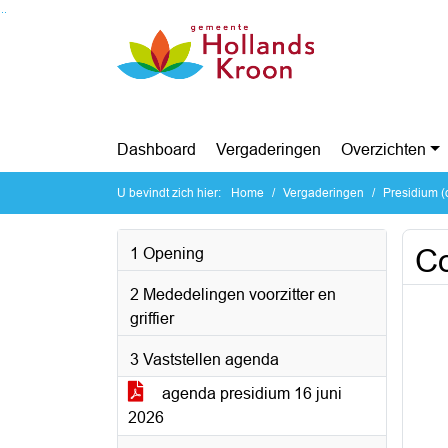
Ga naar de inhoud van deze pagina
Ga naar het zoeken
Ga naar het menu
Dashboard
Vergaderingen
Overzichten
U bevindt zich hier:
Home
Vergaderingen
Presidium (
Co
1 Opening
2 Mededelingen voorzitter en
griffier
3 Vaststellen agenda
agenda presidium 16 juni
2026