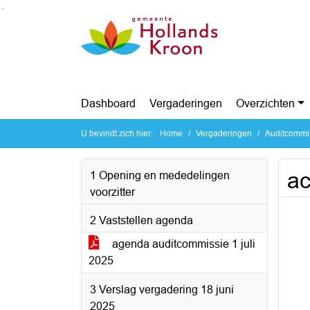
Ga naar de inhoud van deze pagina
Ga naar het zoeken
Ga naar het menu
Dashboard
Vergaderingen
Overzichten
U bevindt zich hier:
Home
Vergaderingen
Auditcommis
ac
1 Opening en mededelingen
voorzitter
2 Vaststellen agenda
agenda auditcommissie 1 juli
2025
3 Verslag vergadering 18 juni
2025