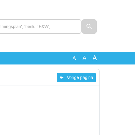
A
A
A
Vorige pagina