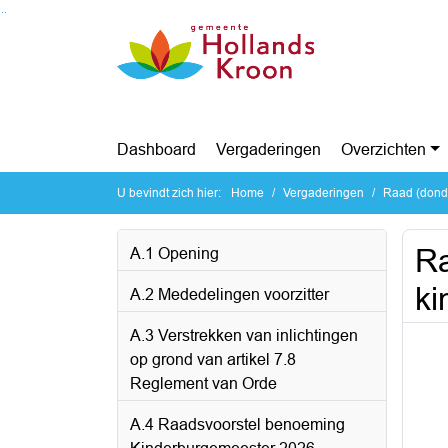
Ga naar de inhoud van deze pagina
Ga naar het zoeken
Ga naar het menu
Dashboard
Vergaderingen
Overzichten
U bevindt zich hier:
Home
Vergaderingen
Raad (dond
Ra
A.1 Opening
ki
A.2 Mededelingen voorzitter
A.3 Verstrekken van inlichtingen
op grond van artikel 7.8
Reglement van Orde
A.4 Raadsvoorstel benoeming