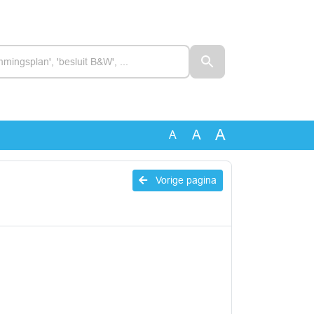
A
A
A
Vorige pagina