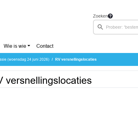
Zoeken
Wie is wie
Contact
ssie (woensdag 24 juni 2026)
RV versnellingslocaties
 versnellingslocaties