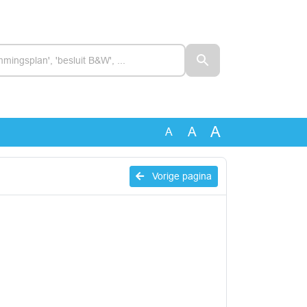
A
A
A
Vorige pagina