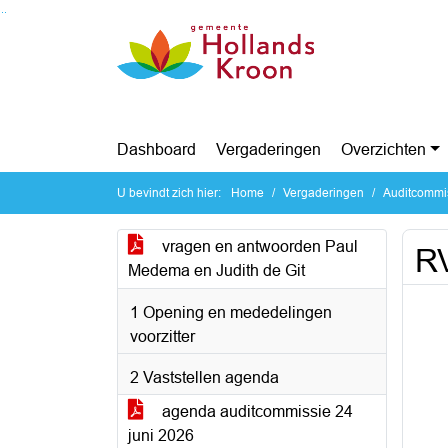
Ga naar de inhoud van deze pagina
Ga naar het zoeken
Ga naar het menu
Dashboard
Vergaderingen
Overzichten
U bevindt zich hier:
Home
Vergaderingen
Auditcommi
vragen en antwoorden Paul
RV
Medema en Judith de Git
1 Opening en mededelingen
voorzitter
2 Vaststellen agenda
agenda auditcommissie 24
juni 2026