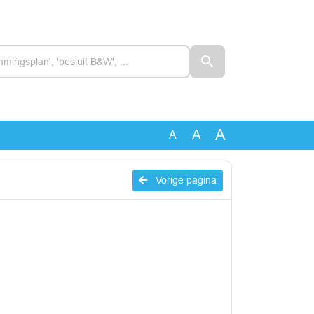
A
A
A
Vorige pagina