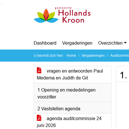
Ga naar de inhoud van deze pagina
Ga naar het zoeken
Ga naar het menu
Dashboard
Vergaderingen
Overzichten
U bevindt zich hier:
Home
Vergaderingen
Auditcommi
vragen en antwoorden Paul
1.
Medema en Judith de Git
1 Opening en mededelingen
voorzitter
2 Vaststellen agenda
agenda auditcommissie 24
juni 2026